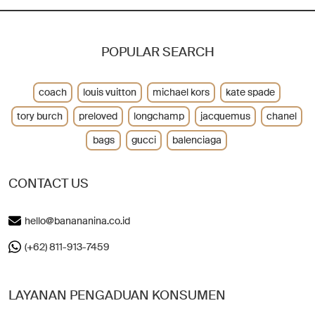
POPULAR SEARCH
coach
louis vuitton
michael kors
kate spade
tory burch
preloved
longchamp
jacquemus
chanel
bags
gucci
balenciaga
CONTACT US
hello@banananina.co.id
(+62) 811-913-7459
LAYANAN PENGADUAN KONSUMEN