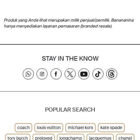
Produk yang Anda lihat merupakan milik penjual/pemilik. Banananina
hanya menyediakan layanan pemasaran (branded resale).
STAY IN THE KNOW
POPULAR SEARCH
coach
louis vuitton
michael kors
kate spade
tory burch
preloved
longchamp
jacquemus
chanel