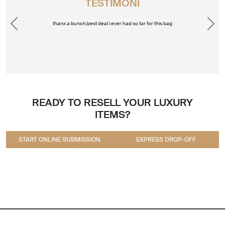
TESTIMONI
thanx a bunch,best deal i ever had so far for this bag
Previous
Next
READY TO RESELL YOUR LUXURY
ITEMS?
START ONLINE SUBMISSION
EXPRESS DROP-OFF