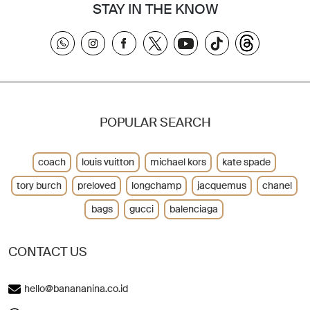
STAY IN THE KNOW
POPULAR SEARCH
coach
louis vuitton
michael kors
kate spade
tory burch
preloved
longchamp
jacquemus
chanel
bags
gucci
balenciaga
CONTACT US
hello@banananina.co.id